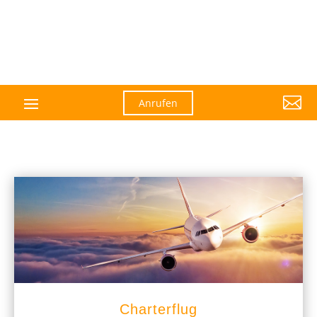

Anrufen
Charterflug